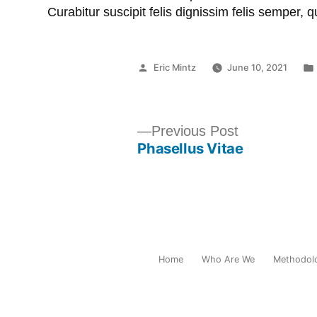
Curabitur suscipit felis dignissim felis semper, 
Posted
Eric Mintz
June 10, 2021
by
Post
Previous
Previous Post
Phasellus Vitae
post:
navigation
Home
Who Are We
Methodol