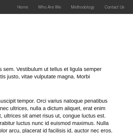
Home
Who Are We
Methodology
Contact Us
s sem. Vestibulum ut tellus et ligula semper
s justo, vitae vulputate magna. Morbi
suscipit tempor. Orci varius natoque penatibus
c ultrices, nulla a dictum aliquet, erat enim
 ultrices sit amet risus ut, congue luctus est.
Curabitur luctus nunc id euismod maximus. Nulla
 arcu, placerat id facilisis id, auctor nec eros.