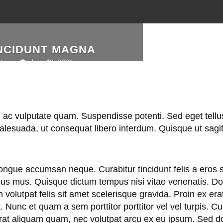
INCIDUNT MAGNA
ntz
June 10, 2021
, ac vulputate quam. Suspendisse potenti. Sed eget tellu
suada, ut consequat libero interdum. Quisque ut sagitti
 congue accumsan neque. Curabitur tincidunt felis a eros 
lus mus. Quisque dictum tempus nisi vitae venenatis. Done
volutpat felis sit amet scelerisque gravida. Proin ex erat,
t. Nunc et quam a sem porttitor porttitor vel vel turpis. 
t aliquam quam, nec volutpat arcu ex eu ipsum. Sed dolor