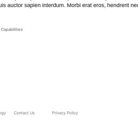
quis auctor sapien interdum. Morbi erat eros, hendrerit ne
Posted
Capabilities
in
ogy
Contact Us
Privacy Policy