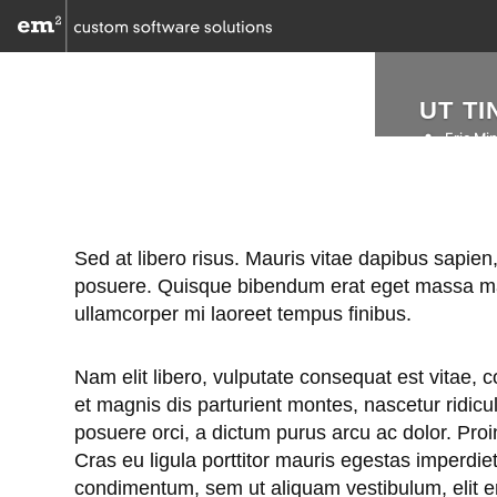
Skip
to
content
UT T
Posted
Eric Mi
by
Sed at libero risus. Mauris vitae dapibus sapien
posuere. Quisque bibendum erat eget massa male
ullamcorper mi laoreet tempus finibus.
Nam elit libero, vulputate consequat est vitae,
et magnis dis parturient montes, nascetur ridicu
posuere orci, a dictum purus arcu ac dolor. Proin 
Cras eu ligula porttitor mauris egestas imperdie
condimentum, sem ut aliquam vestibulum, elit era